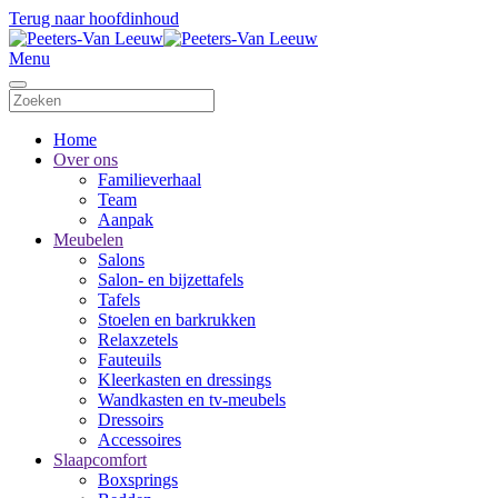
Terug naar hoofdinhoud
Menu
Home
Over ons
Familieverhaal
Team
Aanpak
Meubelen
Salons
Salon- en bijzettafels
Tafels
Stoelen en barkrukken
Relaxzetels
Fauteuils
Kleerkasten en dressings
Wandkasten en tv-meubels
Dressoirs
Accessoires
Slaapcomfort
Boxsprings