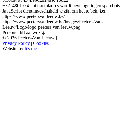
51.06979845
4.966282499713822
+3214861574
Dit e-mailadres wordt beveiligd tegen spambots.
JavaScript dient ingeschakeld te zijn om het te bekijken.
https://www.peetersvanleeuw.be/
https://www.peetersvanleeuw.be/images/Peeters-Van-
Leeuw/Logo/logo-peeters-van-leeuw.png
Personenlift aanwezig.
©
2026
Peeters-Van Leeuw
|
Privacy Policy
|
Cookies
Website by
It's me