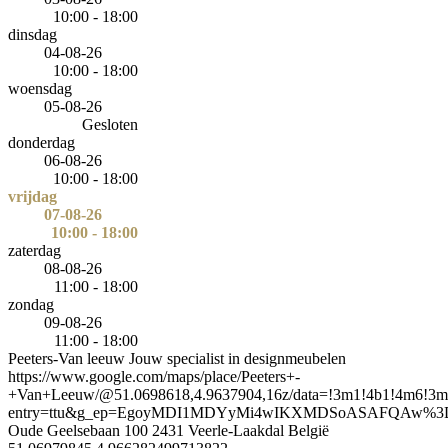
10:00 - 18:00
dinsdag
04-08-26
10:00 - 18:00
woensdag
05-08-26
Gesloten
donderdag
06-08-26
10:00 - 18:00
vrijdag
07-08-26
10:00 - 18:00
zaterdag
08-08-26
11:00 - 18:00
zondag
09-08-26
11:00 - 18:00
Peeters-Van leeuw
Jouw specialist in designmeubelen
https://www.google.com/maps/place/Peeters+-
+Van+Leeuw/@51.0698618,4.9637904,16z/data=!3m1!4b1!4m6!3m
entry=ttu&g_ep=EgoyMDI1MDYyMi4wIKXMDSoASAFQAw%
Oude Geelsebaan 100
2431
Veerle-Laakdal
België