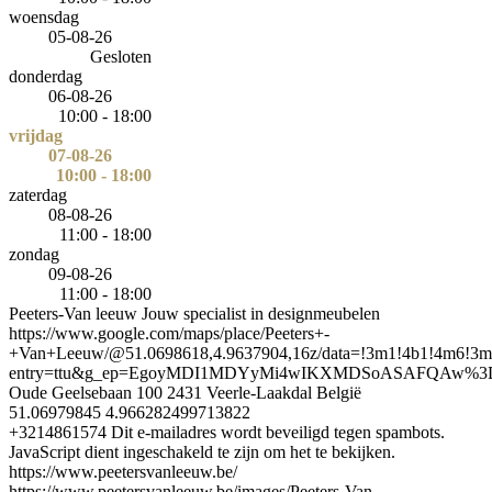
woensdag
05-08-26
Gesloten
donderdag
06-08-26
10:00 - 18:00
vrijdag
07-08-26
10:00 - 18:00
zaterdag
08-08-26
11:00 - 18:00
zondag
09-08-26
11:00 - 18:00
Peeters-Van leeuw
Jouw specialist in designmeubelen
https://www.google.com/maps/place/Peeters+-
+Van+Leeuw/@51.0698618,4.9637904,16z/data=!3m1!4b1!4m6!3m
entry=ttu&g_ep=EgoyMDI1MDYyMi4wIKXMDSoASAFQAw%
Oude Geelsebaan 100
2431
Veerle-Laakdal
België
51.06979845
4.966282499713822
+3214861574
Dit e-mailadres wordt beveiligd tegen spambots.
JavaScript dient ingeschakeld te zijn om het te bekijken.
https://www.peetersvanleeuw.be/
https://www.peetersvanleeuw.be/images/Peeters-Van-